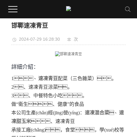
您當前的位置 ：
首 頁(yè)
>
邯鄲速凍青豆仁
邯鄲速凍青豆
2024-07-29 16:28:30
次
詳細介紹：
1、
速凍青豆
配菜（三色雜菜）。
2、速凍青豆涼菜。
3、中餐特色小吃。
做“衛生、健康”的食品
本公司生產(chǎn)經(jīng)營(yíng)：
速凍混合菜
、
速
凍甜玉米
、速凍青豆
承接工廠(chǎng)，食堂，學(xué)校等